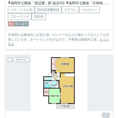
福岡市七隈線「渡辺通」駅 徒歩5分
福岡市七隈線「天神南」駅 徒歩8分
バス・トイレ別
室内洗濯機置場
エアコン
バルコニー
フローリング
電気有
敷0
即入居可
共用部には敷地内ごみ置き場・エレベータなどが備わっておりとても充
実しています。オートロック付きなので、不審者が建物内に侵...
もっと
見る
アパート