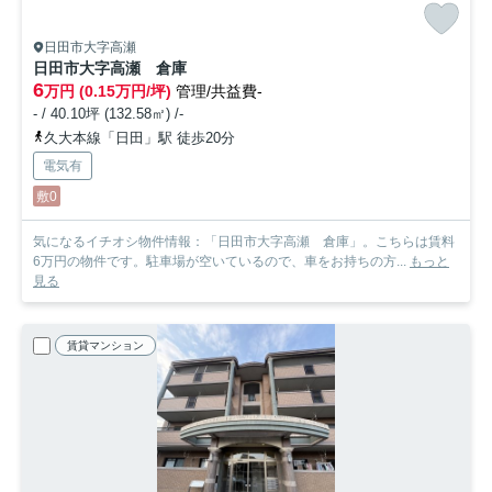
日田市大字高瀬
日田市大字高瀬 倉庫
6
万円 (0.15万円/坪)
管理/共益費-
- / 40.10坪 (132.58㎡) /-
久大本線「日田」駅 徒歩20分
電気有
敷0
気になるイチオシ物件情報：「日田市大字高瀬 倉庫」。こちらは賃料
6万円の物件です。駐車場が空いているので、車をお持ちの方...
もっと
見る
賃貸マンション