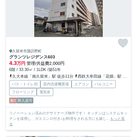
久留米市諏訪野町
グランツレジデンス
603
4.3
万円
管理/共益費2,000円
6階 / 33.30㎡ / 1LDK /築51年
久大本線「南久留米」駅 徒歩11分
西鉄大牟田線「花畑」駅 徒歩13分
バス・トイレ別
室内洗濯機置場
エアコン
バルコニー
フローリング
電気有
敷0
即入居可
リノベーション済みのデザイナーズ物件です！ キッチンはシステムキッ
チンを採用し、ガスコンロ付き♪お料理をされる方にも嬉し...
もっと見
る