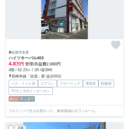
佐賀市木原
ハイツキーパル
403
4.8
万円
管理/共益費2,000円
4階 / 62.23㎡ / 1R /築39年
長崎本線「佐賀」駅 徒歩50分
バス・トイレ別
エアコン
フローリング
電気有
駐輪場
TVモニタ付インターホン
敷礼0
即入居可
フルリノベで生まれ変わった、解放感溢れるワンルーム。
店舗