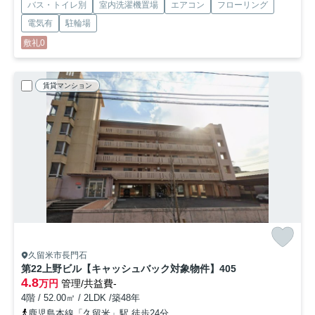
バス・トイレ別
室内洗濯機置場
エアコン
フローリング
電気有
駐輪場
敷礼0
賃貸マンション
久留米市長門石
第22上野ビル【キャッシュバック対象物件】
405
4.8
万円
管理/共益費-
4階 / 52.00㎡ / 2LDK /築48年
鹿児島本線「久留米」駅 徒歩24分