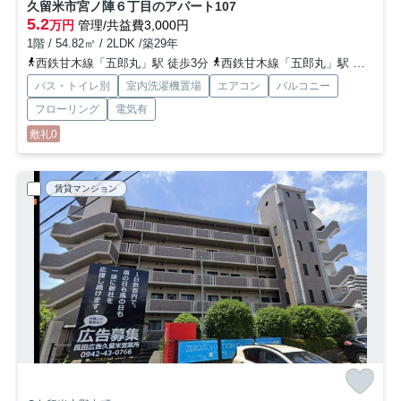
久留米市宮ノ陣６丁目のアパート
107
5.2
万円
管理/共益費3,000円
1階 / 54.82㎡ / 2LDK /築29年
西鉄甘木線「五郎丸」駅 徒歩3分
西鉄甘木線「五郎丸」駅 徒歩3分
バス・トイレ別
室内洗濯機置場
エアコン
バルコニー
フローリング
電気有
敷礼0
賃貸マンション