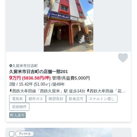
久留米市日吉町
久留米市日吉町の店舗一部
201
9
万円 (5836.58円/坪)
管理/共益費5,000円
2階 / 15.42坪 (51.00㎡) /築49年
西鉄大牟田線「西鉄久留米」駅 徒歩14分
西鉄大牟田線「花畑」駅 徒歩17分
電気有
都市ガス
眺望良好
飲食店可
スケルトン渡し
居抜物件
即入居可
アパート