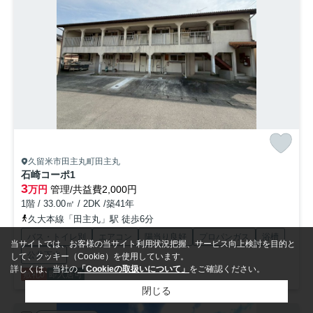
久留米市田主丸町田主丸
石崎コーポ
1
3
万円
管理/共益費2,000円
1階 / 33.00㎡ / 2DK /築41年
久大本線「田主丸」駅 徒歩6分
バス・トイレ別
エアコン
陽当り良好
プロパンガス
浴槽
当サイトでは、お客様の当サイト利用状況把握、サービス向上検討を目的と
公共下水
して、クッキー（Cookie）を使用しています。
詳しくは、当社の
「Cookieの取扱いについて」
をご確認ください。
敷礼0
即入居可
閉じる