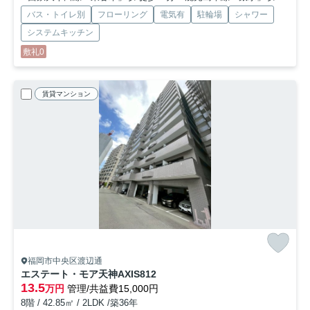
バス・トイレ別
フローリング
電気有
駐輪場
シャワー
システムキッチン
敷礼0
賃貸マンション
福岡市中央区渡辺通
エステート・モア天神AXIS
812
13.5
万円
管理/共益費15,000円
8階 / 42.85㎡ / 2LDK /築36年