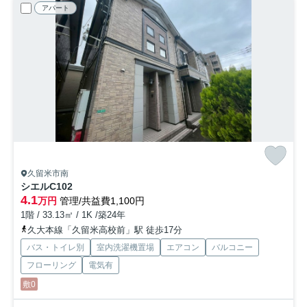
アパート
久留米市南
シエル
C102
4.1
万円
管理/共益費1,100円
1階 / 33.13㎡ / 1K /築24年
久大本線「久留米高校前」駅 徒歩17分
バス・トイレ別
室内洗濯機置場
エアコン
バルコニー
フローリング
電気有
敷0