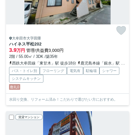
大牟田市大字田隈
ハイネス平松
202
3.9
万円
管理/共益費3,000円
2階 / 55.00㎡ / 3DK /築35年
西鉄大牟田線「東甘木」駅 徒歩18分
鹿児島本線「銀水」駅 徒歩19分
バス・トイレ別
フローリング
電気有
駐輪場
シャワー
システムキッチン
敷礼0
水回り交換、リフォーム済み！こだわりで選びたい方におすすめ。
賃貸マンション