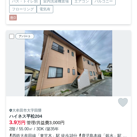
バス・トイレ別
室内洗濯機置場
エアコン
バルコニー
フローリング
電気有
敷0
アパート
大牟田市大字田隈
ハイネス平松
204
3.9
万円
管理/共益費3,000円
2階 / 55.00㎡ / 3DK /築35年
西鉄大牟田線「東甘木」駅 徒歩18分
鹿児島本線「銀水」駅 徒歩19分