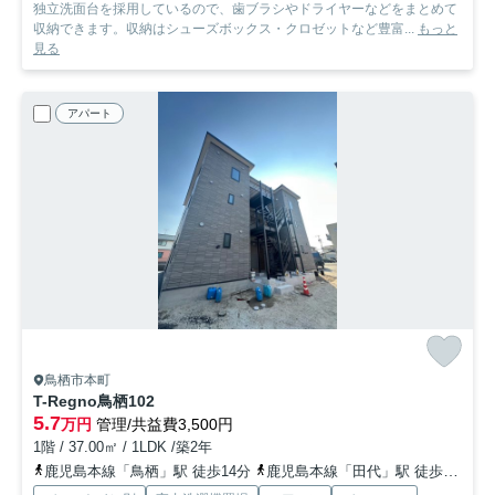
独立洗面台を採用しているので、歯ブラシやドライヤーなどをまとめて
収納できます。収納はシューズボックス・クロゼットなど豊富...
もっと
見る
アパート
鳥栖市本町
T-Regno鳥栖
102
5.7
万円
管理/共益費3,500円
1階 / 37.00㎡ / 1LDK /築2年
鹿児島本線「鳥栖」駅 徒歩14分
鹿児島本線「田代」駅 徒歩21分