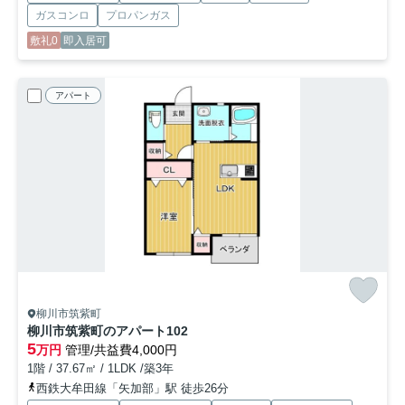
ガスコンロ
プロパンガス
敷礼0
即入居可
アパート
柳川市筑紫町
柳川市筑紫町のアパート
102
5
万円
管理/共益費4,000円
1階 / 37.67㎡ / 1LDK /築3年
西鉄大牟田線「矢加部」駅 徒歩26分