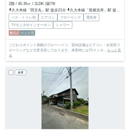
2階 / 45.35㎡ / 2LDK /築7年
久大本線「田主丸」駅 徒歩21分
久大本線「筑後吉井」駅 徒歩65分
バス・トイレ別
エアコン
フローリング
電気有
TVモニタ付インターホン
シャワー
敷礼0
ペット可
こだわりポイント満載のブルーハイツ。室内設備はエアコン・全居室フ
ローリングなど大変充実しております。来客時にはTVインタ...
もっと見
る
倉庫