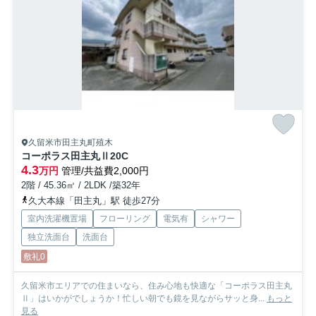
久留米市田主丸町殖木
コーポラス田主丸Ⅱ
20C
4.3
万円
管理/共益費2,000円
2階 / 45.36㎡ / 2LDK /築32年
久大本線「田主丸」駅 徒歩27分
室内洗濯機置場
フローリング
電気有
シャワー
独立洗面台
洗面台
敷礼0
久留米市エリアでの住まいなら、住み心地も快適な「コーポラス田主丸
Ⅱ」はいかがでしょうか！忙しい朝でも鏡を見ながらサッと身...
もっと
見る