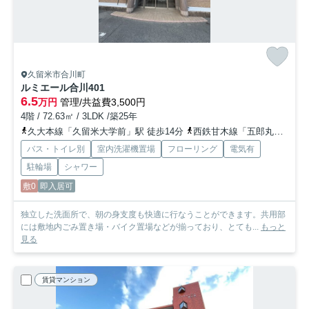
久留米市合川町
ルミエール合川
401
6.5
万円
管理/共益費3,500円
4階 / 72.63㎡ / 3LDK /築25年
久大本線「久留米大学前」駅 徒歩14分
西鉄甘木線「五郎丸」駅 徒歩43分
バス・トイレ別
室内洗濯機置場
フローリング
電気有
駐輪場
シャワー
敷0
即入居可
独立した洗面所で、朝の身支度も快適に行なうことができます。共用部
には敷地内ごみ置き場・バイク置場などが揃っており、とても...
もっと
見る
賃貸マンション