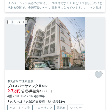
リノベーション済みのデザイナーズ物件です！ LDKは１２帖以上のゆと
りある空間で、全居室使いやすい間取りになっています。...
もっと見る
アパート
久留米市江戸屋敷
プロスパーヤマシタⅡ
402
2.7
万円
管理/共益費4,000円
4階 / 19.80㎡ / 1K /築38年
久大本線「久留米高校前」駅 徒歩12分
バス・トイレ別
フローリング
電気有
シャワー