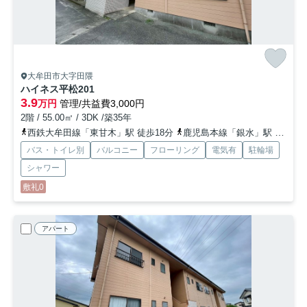
大牟田市大字田隈
ハイネス平松
201
3.9
万円
管理/共益費3,000円
2階 / 55.00㎡ / 3DK /築35年
西鉄大牟田線「東甘木」駅 徒歩18分
鹿児島本線「銀水」駅 徒歩19分
バス・トイレ別
バルコニー
フローリング
電気有
駐輪場
シャワー
敷礼0
アパート