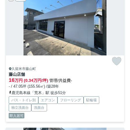
久留米市藤山町
藤山店舗
16
万円 (0.34万円/坪)
管理/共益費-
- / 47.05坪 (155.56㎡) /築28年
鹿児島本線「荒木」駅 徒歩51分
バス・トイレ別
エアコン
フローリング
駐輪場
独立洗面台
洗面台
即入居可