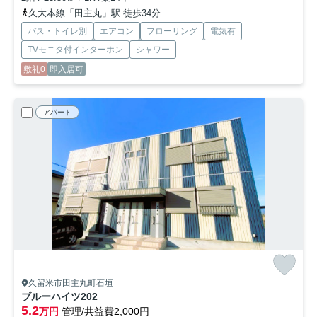
久大本線「田主丸」駅 徒歩34分
バス・トイレ別
エアコン
フローリング
電気有
TVモニタ付インターホン
シャワー
敷礼0
即入居可
アパート
久留米市田主丸町石垣
ブルーハイツ
202
5.2
万円
管理/共益費2,000円