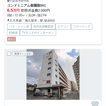
久留米市野中町
コンドミニアム都麗殷
501
6.5
万円
管理/共益費2,000円
5階 / 72.00㎡ / 3LDK /築27年
久大本線「南久留米」駅 徒歩6分
バス・トイレ別
室内洗濯機置場
エアコン
フローリング
駐輪場
TVモニタ付インターホン
敷礼0
賃貸マンション