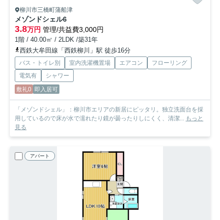
柳川市三橋町蒲船津
メゾンドシェル
6
3.8
万円
管理/共益費3,000円
1階 / 40.00㎡ / 2LDK /築31年
西鉄大牟田線「西鉄柳川」駅 徒歩16分
バス・トイレ別
室内洗濯機置場
エアコン
フローリング
電気有
シャワー
敷礼0
即入居可
「メゾンドシェル」：柳川市エリアの新居にピッタリ。独立洗面台を採
用しているので床が水で濡れたり鏡が曇ったりしにくく、清潔...
もっと
見る
アパート