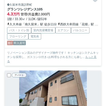
久留米市諏訪野町
グランツレジデンス
105
4.3
万円
管理/共益費2,000円
1階 / 33.30㎡ / 1LDK /築51年
久大本線「南久留米」駅 徒歩11分
西鉄大牟田線「花畑」駅 徒歩13分
バス・トイレ別
室内洗濯機置場
エアコン
バルコニー
フローリング
電気有
敷0
即入居可
リノベーション済みのデザイナーズ物件です！ キッチンはシステムキッ
チンを採用し、ガスコンロ付き♪お料理をされる方にも嬉し...
もっと見
る
アパート