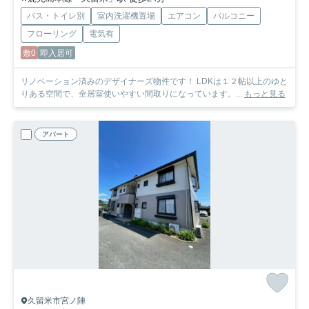
バス・トイレ別
室内洗濯機置場
エアコン
バルコニー
フローリング
電気有
敷0
即入居可
リノベーション済みのデザイナーズ物件です！ LDKは１２帖以上のゆと
りある空間で、全居室使いやすい間取りになっています。...
もっと見る
アパート
久留米市宮ノ陣