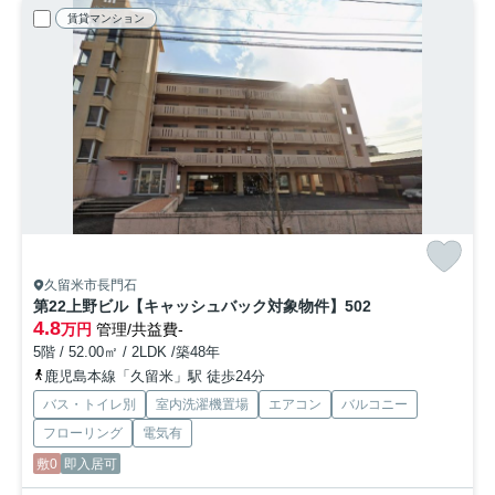
賃貸マンション
久留米市長門石
第22上野ビル【キャッシュバック対象物件】
502
4.8
万円
管理/共益費-
5階 / 52.00㎡ / 2LDK /築48年
鹿児島本線「久留米」駅 徒歩24分
バス・トイレ別
室内洗濯機置場
エアコン
バルコニー
フローリング
電気有
敷0
即入居可