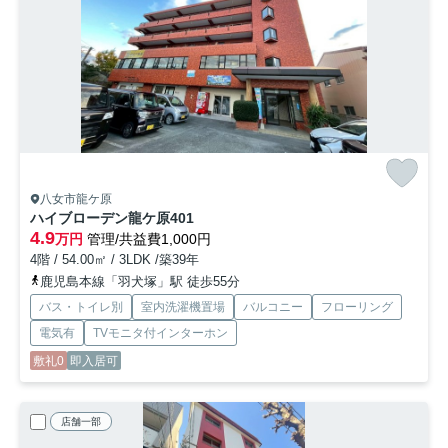
八女市龍ケ原
ハイブローデン龍ケ原
401
4.9
万円
管理/共益費1,000円
4階 / 54.00㎡ / 3LDK /築39年
鹿児島本線「羽犬塚」駅 徒歩55分
バス・トイレ別
室内洗濯機置場
バルコニー
フローリング
電気有
TVモニタ付インターホン
敷礼0
即入居可
店舗一部