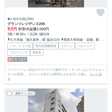
久留米市諏訪野町
グランツレジデンス
206
5
万円
管理/共益費2,000円
2階 / 48.00㎡ / 2LDK /築51年
久大本線「南久留米」駅 徒歩11分
西鉄大牟田線「花畑」駅 徒歩13分
バス・トイレ別
室内洗濯機置場
エアコン
バルコニー
フローリング
電気有
敷0
即入居可
リノベーション済みのデザイナーズ物件です！ キッチンはシステムキッ
チンを採用し、ガスコンロ付き♪お料理をされる方にも嬉し...
もっと見
る
賃貸マンション