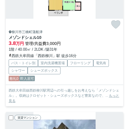
柳川市三橋町蒲船津
メゾンドシェル
10
3.8
万円
管理/共益費3,000円
1階 / 40.00㎡ / 2LDK /築31年
西鉄大牟田線「西鉄柳川」駅 徒歩16分
バス・トイレ別
室内洗濯機置場
フローリング
電気有
シャワー
シューズボックス
敷礼0
即入居可
西鉄大牟田線西鉄柳川駅周辺への引っ越しをお考えなら「メゾンドシェ
ル」。収納はクロゼット・シューズボックスなど豊富なので、...
もっと
見る
賃貸マンション