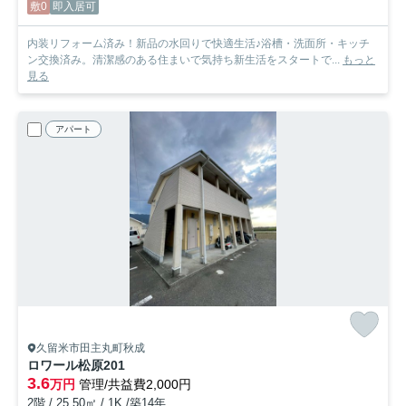
敷0
即入居可
内装リフォーム済み！新品の水回りで快適生活♪浴槽・洗面所・キッチ
ン交換済み。清潔感のある住まいで気持ち新生活をスタートで...
もっと
見る
アパート
久留米市田主丸町秋成
ロワール松原
201
3.6
万円
管理/共益費2,000円
2階 / 25.50㎡ / 1K /築14年