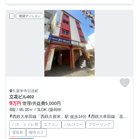
賃貸マンション
久留米市日吉町
立花ビル
402
9
万円
管理/共益費5,000円
4階 / 95.00㎡ / 3LDK /築49年
西鉄大牟田線「西鉄久留米」駅 徒歩14分
西鉄大牟田線「花畑」駅 徒歩17分
バス・トイレ別
エアコン
バルコニー
フローリング
電気有
都市ガス