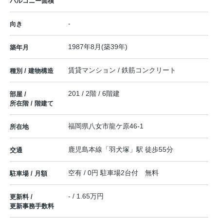
バルコニー面積
-
向き
1987年8月(築39年)
築年月
賃貸マンション / 鉄筋コンクリート
種別 / 建物構造
201 / 2階 / 6階建
部屋 /
所在階 / 階建て
福岡県
八女市
龍ケ原
46-1
所在地
鹿児島本線
「
羽犬塚
」駅 徒歩55分
交通
空有 / 0円 駐車場2台付 無料
駐車場 / 月額
- / 1.65万円
更新料 /
更新事務手数料