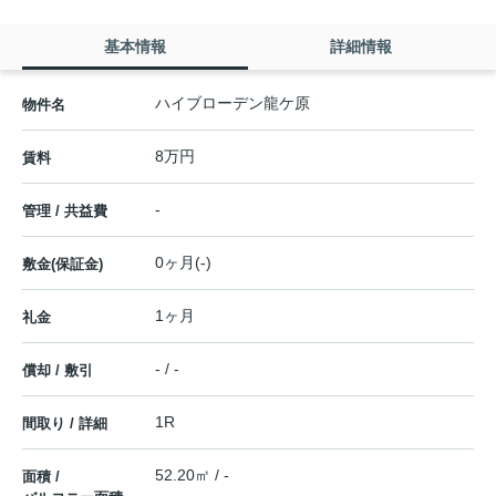
基本情報
詳細情報
ハイブローデン龍ケ原
物件名
8万円
賃料
-
管理 / 共益費
0ヶ月(-)
敷金(保証金)
1ヶ月
礼金
- / -
償却 / 敷引
1R
間取り / 詳細
52.20㎡ / -
面積 /