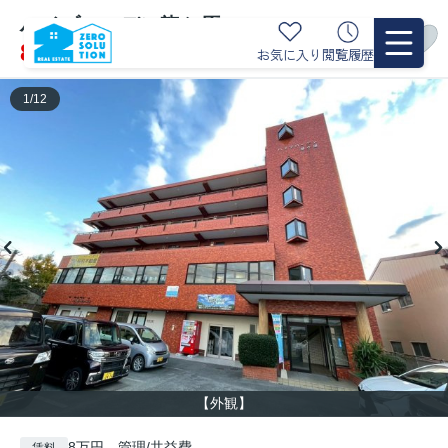
ハイブローデン龍ケ原 201
8
お気に入り
閲覧履歴
万円
管理/共益費 -
1
/
12
【外観】
8万円 管理/共益費 -