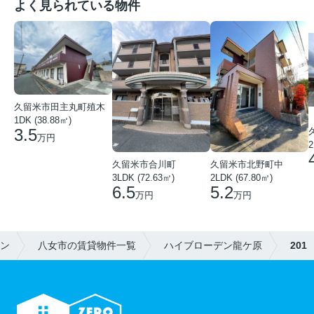
よく見られている物件
久留米市田主丸町殖木
1DK (38.88㎡)
3.5
万円
2
久留米市合川町
久留米市北野町中
3LDK (72.63㎡)
2LDK (67.80㎡)
6.5
5.2
万円
万円
ョン
八女市の賃貸物件一覧
ハイブローデン龍ケ原
201