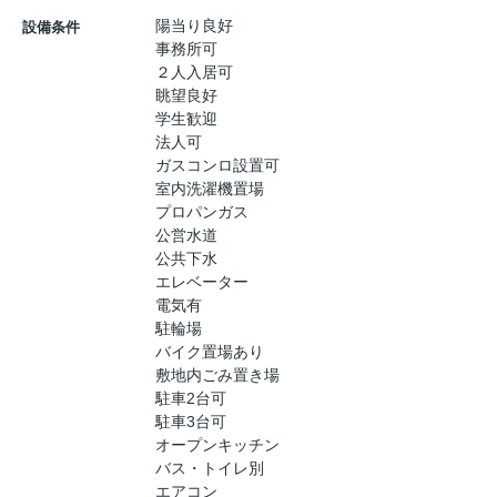
陽当り良好
設備条件
事務所可
２人入居可
眺望良好
学生歓迎
法人可
ガスコンロ設置可
室内洗濯機置場
プロパンガス
公営水道
公共下水
エレベーター
電気有
駐輪場
バイク置場あり
敷地内ごみ置き場
駐車2台可
駐車3台可
オープンキッチン
バス・トイレ別
エアコン