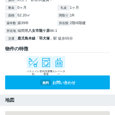
賃料
0ヶ月
1ヶ月
敷金
礼金
52.20㎡
1R
面積
間取り
築39年
2階/6階建
築年数
所在階
福岡県
八女市
龍ケ原
46-1
所在地
鹿児島本線
「
羽犬塚
」駅 徒歩55分
交通
物件の特徴
バストイレ
室内洗濯機
エレベータ
別
置場
ー
お問い合わせ
無料
地図