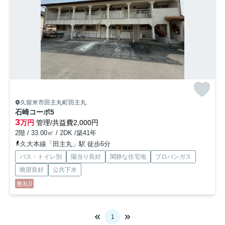
久留米市田主丸町田主丸
石崎コーポ
5
3
万円
管理/共益費2,000円
2階 / 33.00㎡ / 2DK /築41年
久大本線「田主丸」駅 徒歩6分
バス・トイレ別
陽当り良好
閑静な住宅地
プロパンガス
眺望良好
公共下水
敷礼0
1