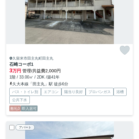
久留米市田主丸町田主丸
石崎コーポ
1
3
万円
管理/共益費2,000円
1階 / 33.00㎡ / 2DK /築41年
久大本線「田主丸」駅 徒歩6分
バス・トイレ別
エアコン
陽当り良好
プロパンガス
浴槽
公共下水
敷礼0
即入居可
アパート