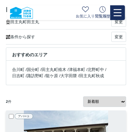
田主丸町田主丸の賃貸物件一覧
お気に入り
閲覧履歴
田主丸町田主丸
変更
条件から探す
変更
おすすめのエリア
合川町
/
国分町
/
田主丸町殖木
/
津福本町
/
北野町中
/
日吉町
/
諏訪野町
/
龍ケ原
/
大字田隈
/
田主丸町秋成
2
件
アパート