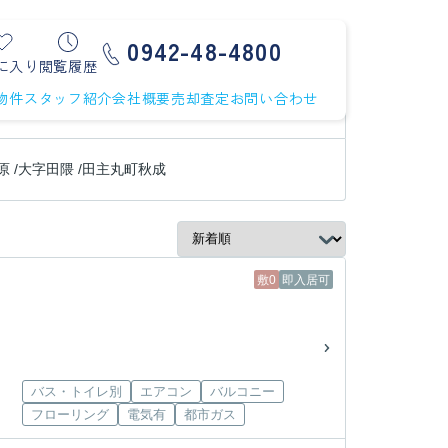
0942-48-4800
に入り
閲覧履歴
物件
スタッフ紹介
会社概要
売却査定
お問い合わせ
原
/
大字田隈
/
田主丸町秋成
敷0
即入居可
バス・トイレ別
エアコン
バルコニー
フローリング
電気有
都市ガス