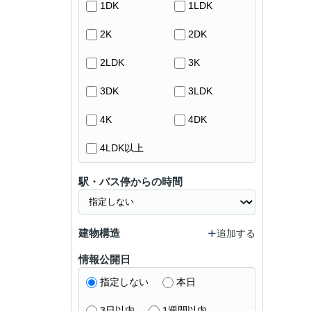
1DK
1LDK
2K
2DK
2LDK
3K
3DK
3LDK
4K
4DK
4LDK以上
駅・バス停からの時間
建物構造
追加する
情報公開日
指定しない
本日
3日以内
1週間以内