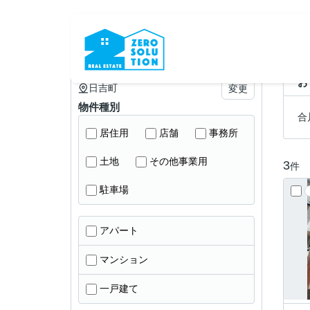
｜久留米市の賃貸・管理・売買のことなら株式会社zeroソ
日吉町の賃貸物件一覧
お
日吉町
変更
物件種別
合
居住用
店舗
事務所
土地
その他事業用
3
件
駐車場
アパート
マンション
一戸建て