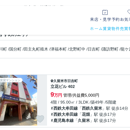
日吉町の賃貸物件一覧
リューション
来店・見学予約
お気
ホーム
賃貸物件
売買
すすめのエリア
川町
/
国分町
/
田主丸町殖木
/
津福本町
/
北野町中
/
日吉町
/
諏訪野町
/
龍ケ
賃貸マンション
久留米市
日吉町
立花ビル 402
9
万円
管理/共益費5,000円
4階 / 95.00㎡ / 3LDK /築49年 /5階建
西鉄大牟田線
「
西鉄久留米
」駅 徒歩14分
西鉄大牟田線
「
花畑
」駅 徒歩17分
鹿児島本線
「
久留米
」駅 徒歩17分