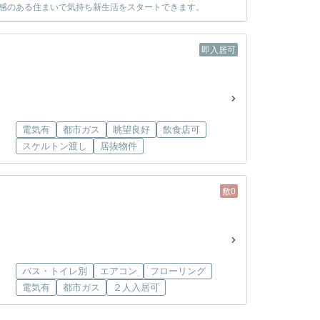
潔感のある住まいで気持ち新生活をスタートできます。
即入居可
電気有
都市ガス
眺望良好
飲食店可
スケルトン渡し
居抜物件
敷0
バス・トイレ別
エアコン
フローリング
電気有
都市ガス
２人入居可