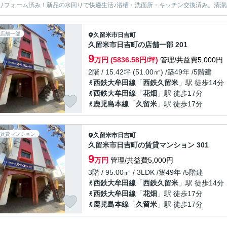
リフォーム済み！新品の水回りで快適生活♪浴槽・洗面所・キッチン交換済み。清
店舗一部
久留米市
日吉町
久留米市日吉町の店舗一部 201
9
万円 (5836.58円/坪)
管理/共益費5,000円
2階 / 15.42坪 (51.00㎡) /築49年 /5階建
西鉄大牟田線
「
西鉄久留米
」駅 徒歩14分
西鉄大牟田線
「
花畑
」駅 徒歩17分
鹿児島本線
「
久留米
」駅 徒歩17分
賃貸マンション
久留米市
日吉町
久留米市日吉町の賃貸マンション 301
9
万円
管理/共益費5,000円
3階 / 95.00㎡ / 3LDK /築49年 /5階建
西鉄大牟田線
「
西鉄久留米
」駅 徒歩14分
西鉄大牟田線
「
花畑
」駅 徒歩17分
鹿児島本線
「
久留米
」駅 徒歩17分