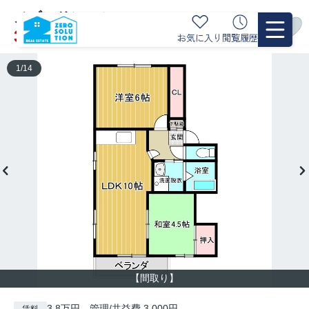
メゾンドシェル 10
3.8
お気に入り
閲覧履歴
万円
管理/共益費 3,000円
1
/
14
【間取り】
3.8万円 管理/共益費 3,000円