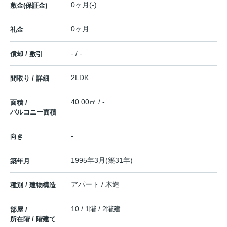
0ヶ月(-)
敷金(保証金)
0ヶ月
礼金
- / -
償却 / 敷引
2LDK
間取り / 詳細
40.00㎡ / -
面積 /
バルコニー面積
-
向き
1995年3月(築31年)
築年月
アパート / 木造
種別 / 建物構造
10 / 1階 / 2階建
部屋 /
所在階 / 階建て