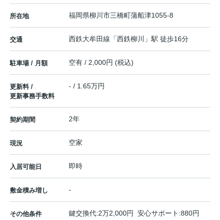
福岡県
柳川市
三橋町蒲船津
1055-8
所在地
西鉄大牟田線
「
西鉄柳川
」駅 徒歩16分
交通
空有 / 2,000円 (税込)
駐車場 / 月額
- / 1.65万円
更新料 /
更新事務手数料
2年
契約期間
空家
現況
即時
入居可能日
-
敷金積み増し
鍵交換代:2万2,000円 安心サポート:880円
その他条件