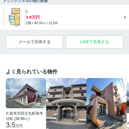
メゾンドシェルの他の部屋
6
3.8万円
1階 / 40.00㎡ / 2LDK
メールで共有する
LINEで共有する
よく見られている物件
久留米市田主丸町殖木
1DK (38.88㎡)
3.5
万円
2