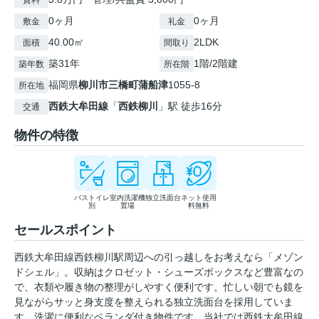
賃料
0ヶ月
0ヶ月
敷金
礼金
40.00㎡
2LDK
面積
間取り
築31年
1階/2階建
築年数
所在階
福岡県
柳川市
三橋町蒲船津
1055-8
所在地
西鉄大牟田線
「
西鉄柳川
」駅 徒歩16分
交通
物件の特徴
バストイレ
室内洗濯機
独立洗面台
ネット使用
別
置場
料無料
セールスポイント
西鉄大牟田線西鉄柳川駅周辺への引っ越しをお考えなら「メゾン
ドシェル」。収納はクロゼット・シューズボックスなど豊富なの
で、衣類や履き物の整理がしやすく便利です。忙しい朝でも鏡を
見ながらサッと身支度を整えられる独立洗面台を採用していま
す。洗濯に便利なベランダ付き物件です。当社では西鉄大牟田線