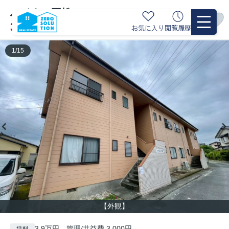
ハイネス平松 204
3.9
お気に入り
閲覧履歴
万円
管理/共益費 3,000円
1
/
15
【外観】
3.9万円 管理/共益費 3,000円