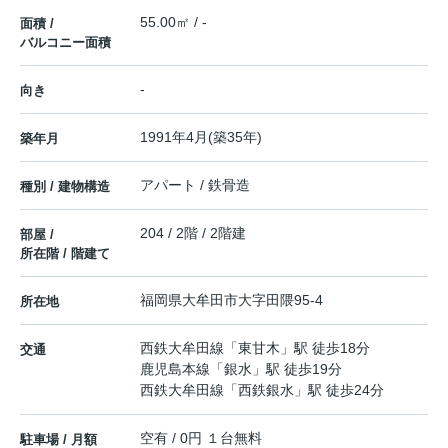
55.00㎡ / -
面積 /
バルコニー面積
-
向き
1991年4月(築35年)
築年月
アパート / 鉄骨造
種別 / 建物構造
204 / 2階 / 2階建
部屋 /
所在階 / 階建て
福岡県
大牟田市
大字田隈
95-4
所在地
西鉄大牟田線
「
東甘木
」駅 徒歩18分
交通
鹿児島本線
「
銀水
」駅 徒歩19分
西鉄大牟田線
「
西鉄銀水
」駅 徒歩24分
空有 / 0円 １台無料
駐車場 / 月額