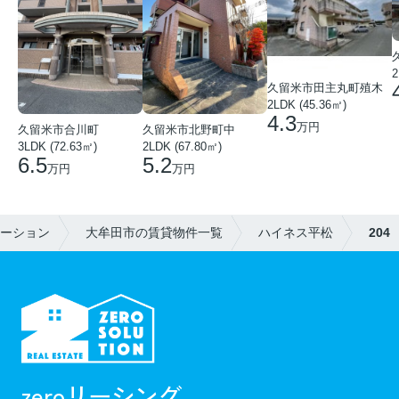
2
久留米市田主丸町殖木
2LDK (45.36㎡)
4.3
万円
久留米市合川町
久留米市北野町中
3LDK (72.63㎡)
2LDK (67.80㎡)
6.5
5.2
万円
万円
ューション
大牟田市の賃貸物件一覧
ハイネス平松
204
zeroリーシング