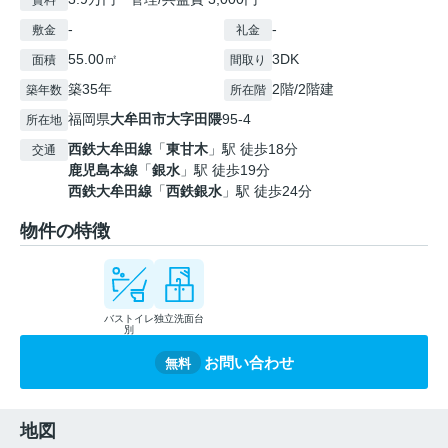
賃料
-
-
敷金
礼金
55.00㎡
3DK
面積
間取り
築35年
2階/2階建
築年数
所在階
福岡県
大牟田市
大字田隈
95-4
所在地
西鉄大牟田線
「
東甘木
」駅 徒歩18分
交通
鹿児島本線
「
銀水
」駅 徒歩19分
西鉄大牟田線
「
西鉄銀水
」駅 徒歩24分
物件の特徴
バストイレ
独立洗面台
別
お問い合わせ
無料
地図