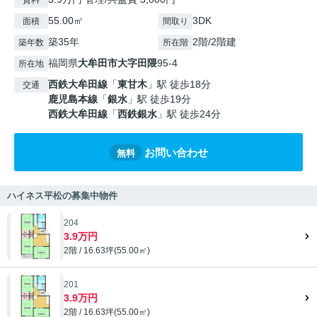
賃料
55.00㎡
3DK
面積
間取り
築35年
2階/2階建
築年数
所在階
福岡県
大牟田市
大字田隈
95-4
所在地
西鉄大牟田線
「
東甘木
」駅 徒歩18分
交通
鹿児島本線
「
銀水
」駅 徒歩19分
西鉄大牟田線
「
西鉄銀水
」駅 徒歩24分
お問い合わせ
無料
ハイネス平松の募集中物件
204
3.9万円
2階 / 16.63坪(55.00㎡)
201
3.9万円
2階 / 16.63坪(55.00㎡)