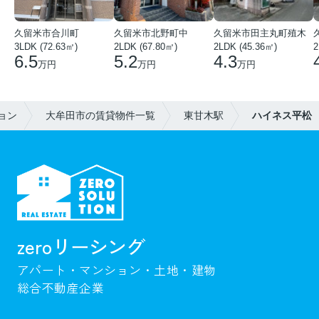
久留米市合川町
久留米市北野町中
久留米市田主丸町殖木
3LDK (72.63㎡)
2LDK (67.80㎡)
2LDK (45.36㎡)
2
6.5
5.2
4.3
万円
万円
万円
ョン
大牟田市の賃貸物件一覧
東甘木駅
ハイネス平松
zeroリーシング
アパート・マンション・土地・建物
総合不動産企業