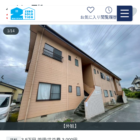
ハイネス平松
空室3
3.9万円
お気に入り
閲覧履歴
管理/共益費 3,000円
1
/
14
【外観】
3.9万円 管理/共益費 3,000円