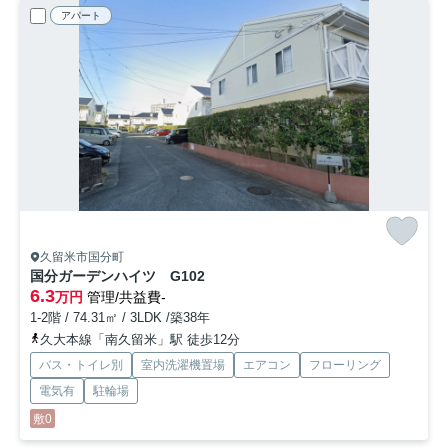
アパート
久留米市国分町
国分ガーデンハイツ
G102
6.3
万円
管理/共益費-
1-2階 / 74.31㎡ / 3LDK /築38年
久大本線「南久留米」駅 徒歩12分
バス・トイレ別
室内洗濯機置場
エアコン
フローリング
電気有
駐輪場
敷0