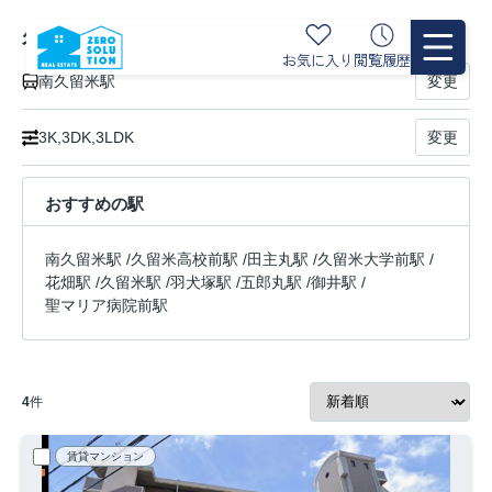
久大本線 南久留米駅の賃貸物件一覧
お気に入り
閲覧履歴
南久留米駅
変更
3K,3DK,3LDK
変更
おすすめの駅
南久留米駅
/
久留米高校前駅
/
田主丸駅
/
久留米大学前駅
/
花畑駅
/
久留米駅
/
羽犬塚駅
/
五郎丸駅
/
御井駅
/
聖マリア病院前駅
4
件
賃貸マンション