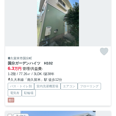
久留米市国分町
国分ガーデンハイツ
H102
6.3
万円
管理/共益費-
1-2階 / 77.26㎡ / 3LDK /築38年
久大本線「南久留米」駅 徒歩12分
バス・トイレ別
室内洗濯機置場
エアコン
フローリング
電気有
駐輪場
敷0
アパート