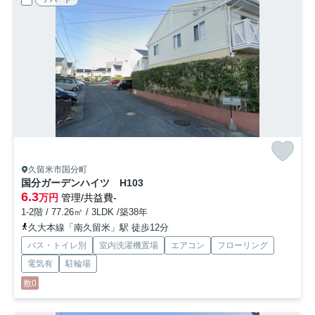
久留米市国分町
国分ガーデンハイツ
H103
6.3
万円
管理/共益費-
1-2階 / 77.26㎡ / 3LDK /築38年
久大本線「南久留米」駅 徒歩12分
バス・トイレ別
室内洗濯機置場
エアコン
フローリング
電気有
駐輪場
敷0