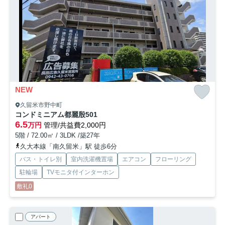
NEW
久留米市野中町
コンドミニアム都麗殷
501
6.5
万円
管理/共益費2,000円
5階 / 72.00㎡ / 3LDK /築27年
久大本線「南久留米」駅 徒歩6分
バス・トイレ別
室内洗濯機置場
エアコン
フローリング
駐輪場
TVモニタ付インターホン
敷礼0
アパート