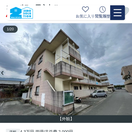
コーポラス田主丸Ⅱ
空室2
4.3万円
お気に入り
閲覧履歴
管理/共益費 2,000円
1
/
20
【外観】
4.3万円 管理/共益費 2,000円