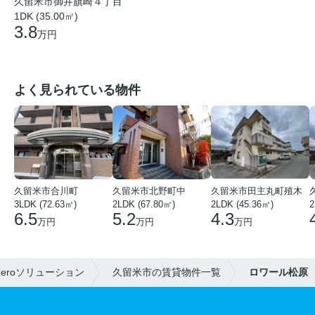
久留米市御井旗崎４丁目
1DK (35.00㎡)
3.8
万円
よく見られている物件
久留米市合川町
久留米市北野町中
久留米市田主丸町殖木
3LDK (72.63㎡)
2LDK (67.80㎡)
2LDK (45.36㎡)
2
6.5
5.2
4.3
万円
万円
万円
eroソリューション
久留米市の賃貸物件一覧
ロワール松原