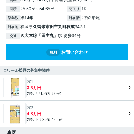
賃料
25.50㎡～54.65㎡
1K
面積
間取り
築14年
2階/2階建
築年数
所在階
福岡県
久留米市
田主丸町秋成
342-1
所在地
久大本線
「
田主丸
」駅 徒歩34分
交通
お問い合わせ
無料
ロワール松原の募集中物件
201
3.6万円
2階 / 7.71坪(25.50㎡)
203
4.8万円
2階 / 16.53坪(54.65㎡)
地図