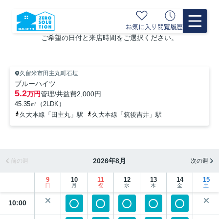
来店予約
お気に入り
閲覧履歴
ご希望の日付と来店時間をご選択ください。
久留米市田主丸町石垣
ブルーハイツ
5.2
万円
管理/共益費
2,000円
45.35㎡（2LDK）
久大本線「田主丸」駅
久大本線「筑後吉井」駅
2026年8月
前の週
次の週
9
10
11
12
13
14
15
日
月
祝
水
木
金
土
10:00